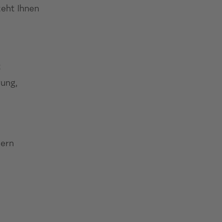
teht Ihnen
t
rung,
dern