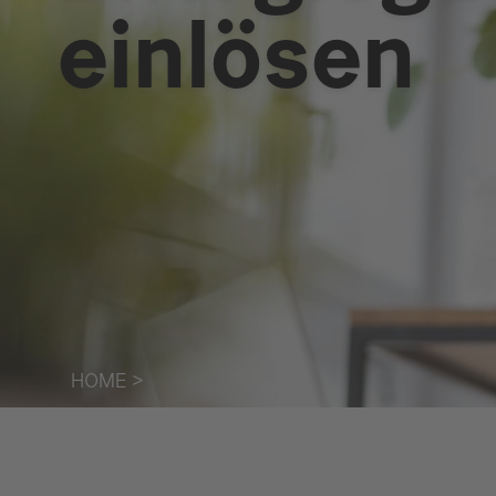
einlösen
HOME
>