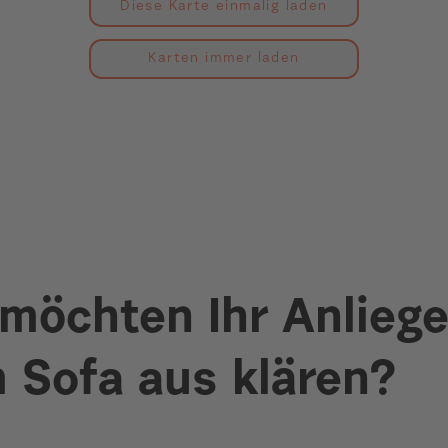
Diese Karte einmalig laden
Karten immer laden
 möchten Ihr Anlieg
 Sofa aus klären?