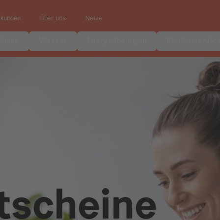
skunden
Über uns
Netze
ärme
Wasser
Energielösungen
Kundenservic
tscheine