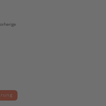
orherige
arung