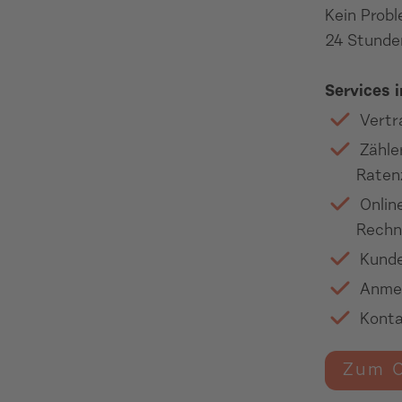
Kein Prob
24 Stunde
Services 
Vertr
Zähle
Raten
Onlin
Rechn
Kunde
Anmel
Konta
Zum O