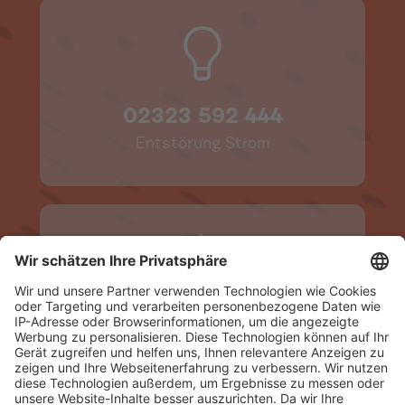
Sanktionen führen.
02323 592 444
Entstörung Strom
02323 592 499
Entstörung Gas