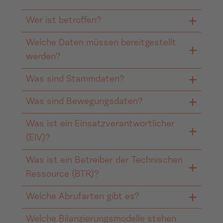
Wer ist betroffen?
Welche Daten müssen bereitgestellt
Betreiber von steuerbaren
werden?
Erzeugungsanlagen ab 100 kW, Speicher-
und KWK-Anlagen, Netzbetreiber,
Was sind Stammdaten?
Stammdaten (z. B. technische
Direktvermarkter und
Parameter) und Bewegungsdaten (z. B.
Was sind Bewegungsdaten?
Einsatzverantwortliche.
Feste Informationen zur Anlage wie
Einspeiseleistung) müssen regelmäßig
Standort, Leistung, Identifikatoren und
Was ist ein Einsatzverantwortlicher
übermittelt werden.
Aktuelle Betriebswerte wie
technische Eigenschaften.
(EIV)?
Einspeiseleistung oder Fahrpläne, die sich
regelmäßig ändern.
Was ist ein Betreiber der Technischen
Die Person oder Organisation, die für die
Ressource (BTR)?
Steuerung der Anlage im Redispatch-
Prozess verantwortlich ist.
Welche Abrufarten gibt es?
Der BTR ist für die technische
Umsetzung der Redispatch-Maßnahmen
Welche Bilanzierungsmodelle stehen