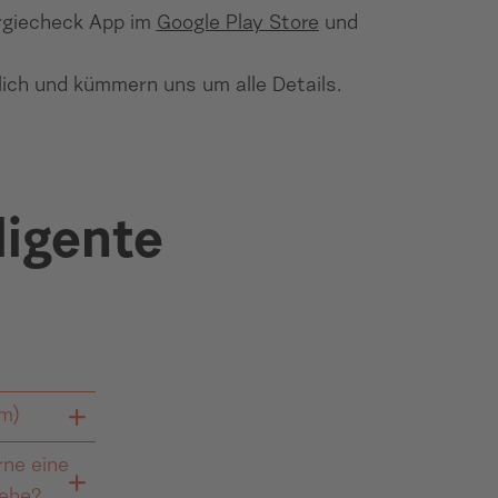
ergiecheck App im
Google Play Store
und
ich und kümmern uns um alle Details.
ligente
em)
ne eine
MSys)