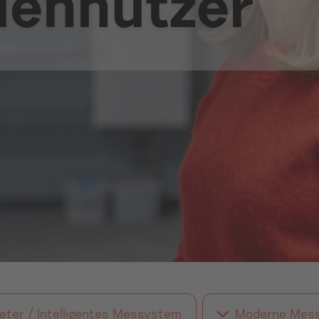
lennutzer
ter / Intelligentes Messystem
Moderne Mess