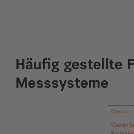
Häufig gestellte 
Messsysteme
Woran er
Warum be
Ein Smart