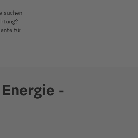
ie suchen
chtung?
mente für
 Energie -