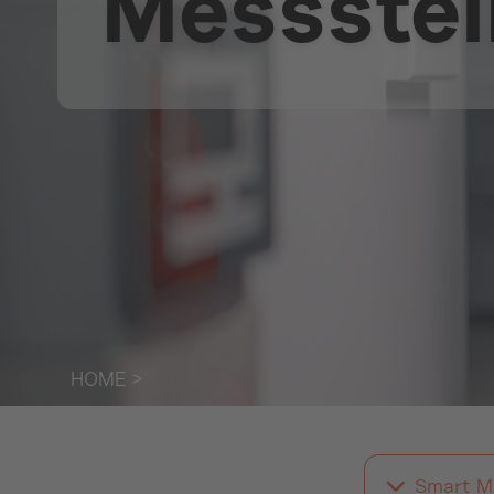
Messstel
HOME
>
Smart Me