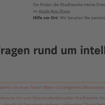
Sie finden die Stadtwerke Herne En
im
Apple App Store
.
Hilfe vor Ort:
Wir beraten Sie persönl
Fragen rund um intel
kenne ich einen Smart Meter (intelligentes Messsyst
komme ich vom Messstellenbetreiber Stadtwerke Her
 Meter – häufig auch als intelligentes Messsystem (i