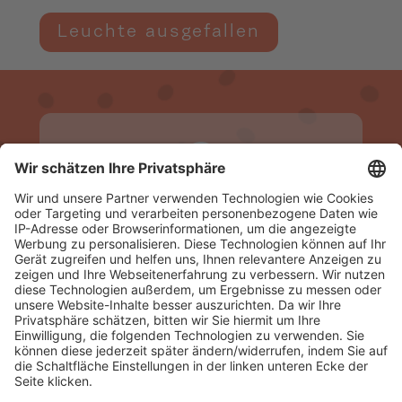
Leuchte ausgefallen
02323 592 444
Entstörung Strom