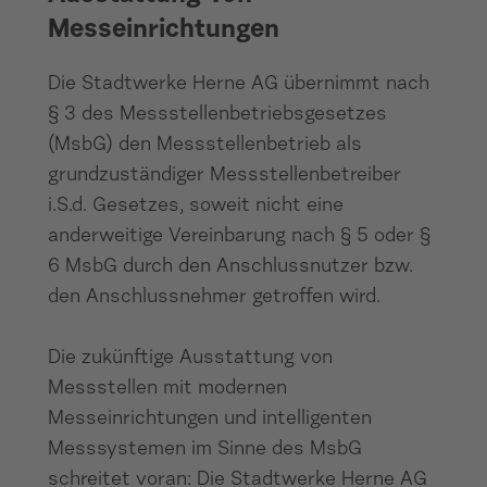
fällig. Allerdings wird in beiden Fällen ein
Messeinrichtungen
anderer Messpreis für die moderne
Messeinrichtung in Rechnung gestellt.
Die Stadtwerke Herne AG übernimmt nach
Den aktuellen Preis für eine moderne
§ 3 des Messstellenbetriebsgesetzes
Messeinrichtung finden Sie
weiter unten
(MsbG) den Messstellenbetrieb als
auf dieser Seite.
grundzuständiger Messstellenbetreiber
i.S.d. Gesetzes, soweit nicht eine
anderweitige Vereinbarung nach § 5 oder §
6 MsbG durch den Anschlussnutzer bzw.
den Anschlussnehmer getroffen wird.
Die zukünftige Ausstattung von
Messstellen mit modernen
Messeinrichtungen und intelligenten
Messsystemen im Sinne des MsbG
schreitet voran: Die Stadtwerke Herne AG