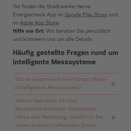
Sie finden die Stadtwerke Herne
Energiecheck App im
Google Play Store
und
im
Apple App Store
.
Hilfe vor Ort:
Wir beraten Sie persönlich
und kümmern uns um alle Details.
Häufig gestellte Fragen rund um
intelligente Messsysteme
Woran erkenne ich einen Smart Meter
(intelligentes Messsystem)
Warum bekomme ich vom
Ein Smart Meter – häufig auch als
Messstellenbetreiber Stadtwerke
intelligentes Messsystem (iMSys)
Herne eine Rechnung, obwohl ich bei
bezeichnet – besteht aus zwei zentralen
einem anderen Lieferanten Strom
Komponenten: einer modernen