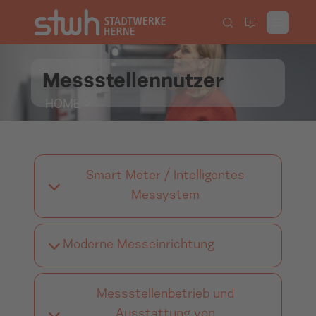
Messstellennutzer
HOME
>
Smart Meter / Intelligentes
Messystem
Moderne Messeinrichtung
Messstellenbetrieb und
Ausstattung von