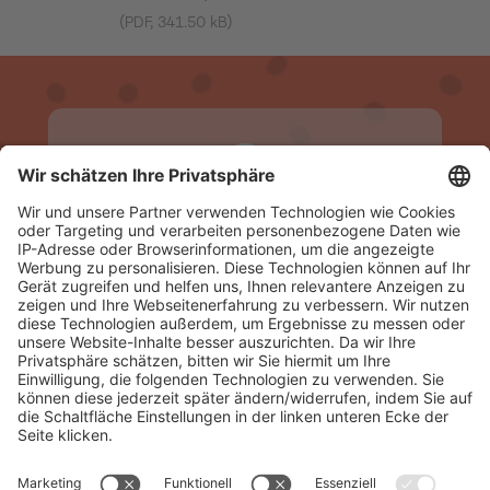
(PDF, 341.50 kB)
02323 592 444
Entstörung Strom