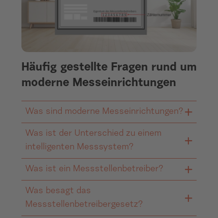
Häufig gestellte Fragen rund um
moderne Messeinrichtungen
Was sind moderne Messeinrichtungen?
Was ist der Unterschied zu einem
Moderne Messeinrichtungen sind digitale
intelligenten Messsystem?
Stromzähler, die den Stromverbrauch
besser veranschaulichen als die
Was ist ein Messstellenbetreiber?
Ein intelligentes Messsystem besteht
klassischen, analogen Zähler. Sie
neben der modernen Messeinrichtung
Was besagt das
verfügen über ein digitales Display, das
Der
Messstellenbetreiber
besetzt neben
aus einem Kommunikationsmodul, dem
Messstellenbetreibergesetz?
neben dem aktuellen Stromverbrauch
dem Lieferanten und dem Netzbetreiber
sogenannten Smart-Meter-Gateway.