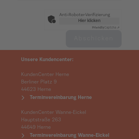
Anti-Roboter-Verifizierung
Hier klicken
Friendly
Captcha ⇗
Abschicken
Unsere Kundencenter:
KundenCenter Herne
Berliner Platz 9
44623 Herne
Terminvereinbarung Herne
KundenCenter Wanne-Eickel
Hauptstraße 263
44649 Herne
Terminvereinbarung Wanne-Eickel