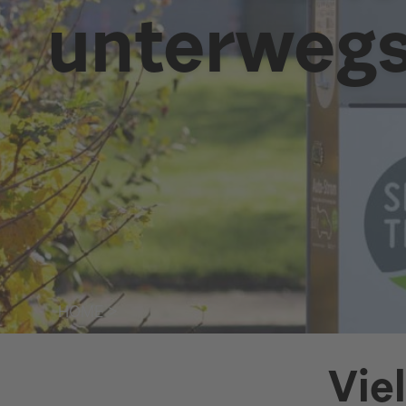
unterweg
HOME
>
Vie