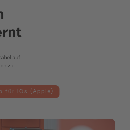
n
ernt
abel auf
en zu.
 für iOs (Apple)