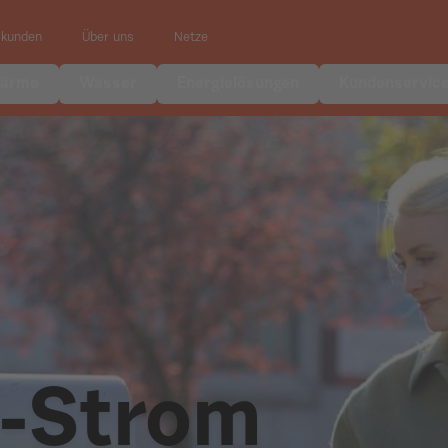
skunden
Über uns
Netze
ärme
Wasser
Energielösungen
Kundenservic
-Strom