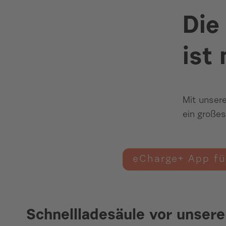
Die
ist
Mit unser
ein großes
eCharge+ App fü
Schnellladesäule vor unse