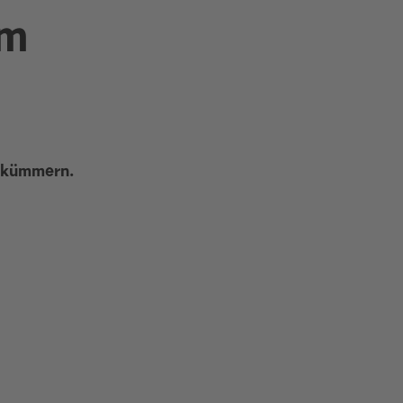
om
g kümmern.