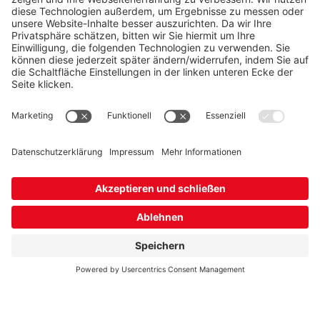
44649 Herne
Terminvereinbarung Wanne-Eickel
Vertrag hier kündigen
Unsere Servicenummer:
02323 592-555
(Mo - Fr 7.30 Uhr – 20.00 Uhr; Sa 9.00 Uhr
– 13.00
Uhr)
Zum Kontaktformular
Datenschutz
Einstellungen verwalten
Vertrag widerrufen