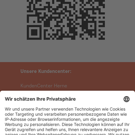
Unsere Kundencenter:
KundenCenter Herne
Berliner Platz 9
44623 Herne
Terminvereinbarung Herne
KundenCenter Wanne-Eickel
Hauptstraße 263