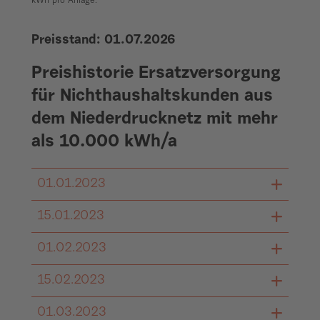
kWh pro Anlage.
Preisstand: 01.07.2026
Preishistorie Ersatzversorgung
für Nichthaushaltskunden aus
dem Niederdrucknetz mit mehr
als 10.000 kWh/a
01.01.2023
15.01.2023
Preisblatt_Ersatzversorgung Gas_NHH
Kunden_01.01.2023.pdf
01.02.2023
Preisblatt_Ersatzversorgung Gas_NHH
Kunden_15.01.2023.pdf
15.02.2023
Preisblatt_Ersatzversorgung Gas_NHH
Kunden_01.02.2023.pdf
01.03.2023
Preisblatt_Ersatzversorgung Gas_NHH