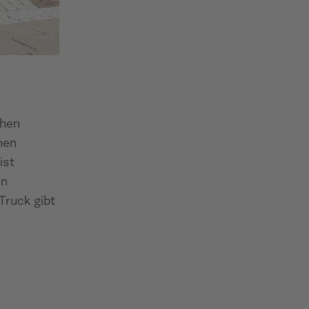
chen
hen
ist
in
Truck gibt