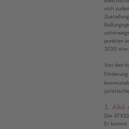
elektrisch
sich zudem
Zustellung
Ballungsge
unterwegs 
punkten a
2030 steu
Von den hi
Förderung 
kommunale
juristisch
1. Alkè
Der ATX320
Er kommt 