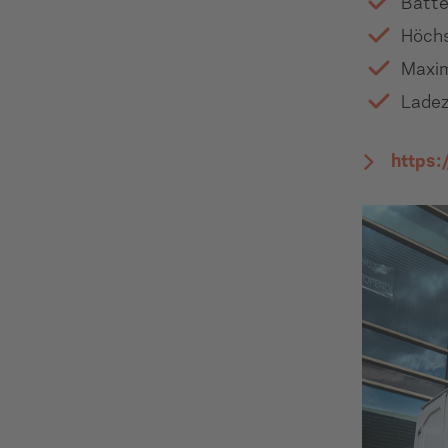
Batte
Höchs
Maxim
Ladez
https: