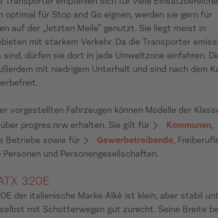
e Transporter empfehlen sich für viele Einsatzbereiche.
 optimal für Stop and Go eignen, werden sie gern für
en auf der „letzten Meile“ genutzt. Sie liegt meist in
bieten mit starkem Verkehr. Da die Transporter emissi
sind, dürfen sie dort in jede Umweltzone einfahren. D
ußerdem mit niedrigem Unterhalt und sind nach dem Ka
erbefreit.
er vorgestellten Fahrzeugen können Modelle der Klass
über progres.nrw erhalten. Sie gilt für
Kommunen
,
 Betriebe sowie für
Gewerbetreibende
, Freiberufle
e Personen und Personengesellschaften.
 ATX 320E
E der italienische Marke Alkè ist klein, aber stabil u
selbst mit Schotterwegen gut zurecht. Seine Breite b