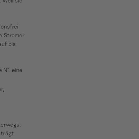
 Weil sie
onsfrei
ie Stromer
uf bis
e N1 eine
r,
nterwegs:
eträgt