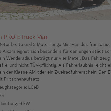
m PRO ETruck Van
eter breite und 3 Meter lange Mini-Van des französis
s Aixam eignet sich besonders für den engen städtisc
ein Wenderadius beträgt nur vier Meter. Das Fahrzeug 
frei und nicht TÜV-pflichtig. Als Fahrerlaubnis reicht e
in der Klasse AM oder ein Zweiradführerschein. Den E
t Pritschenaufsatz.
eugkategorie: L6eB
zer
leistung: 6 kW