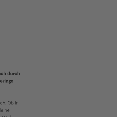
uch durch
eringe
ch. Ob in
leine