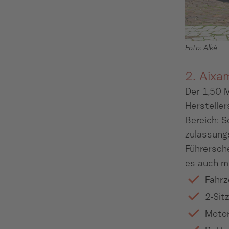
Foto: Alkè
2. Aixa
Der 1,50 M
Hersteller
Bereich: S
zulassungs
Führersche
es auch mi
Fahrz
2-Sit
Motor