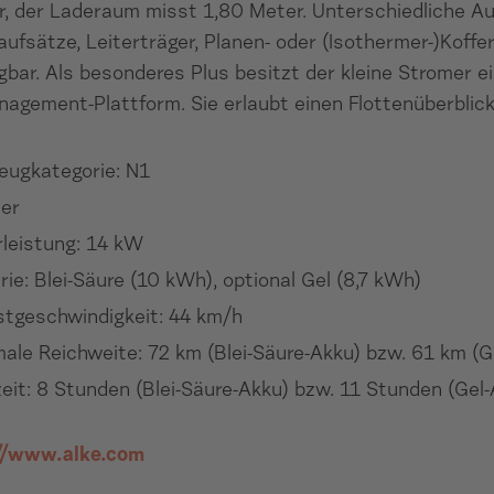
r, der Laderaum misst 1,80 Meter. Unterschiedliche A
aufsätze, Leiterträger, Planen- oder (Isothermer-)Koffe
gbar. Als besonderes Plus besitzt der kleine Stromer e
agement-Plattform. Sie erlaubt einen Flottenüberblick
eugkategorie: N1
zer
leistung: 14 kW
rie: Blei-Säure (10 kWh), optional Gel (8,7 kWh)
tgeschwindigkeit: 44 km/h
ale Reichweite: 72 km (Blei-Säure-Akku) bzw. 61 km (G
eit: 8 Stunden (Blei-Säure-Akku) bzw. 11 Stunden (Gel
//www.alke.com