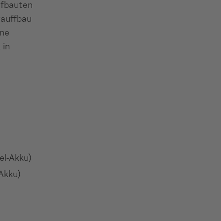
ufbauten
rauffbau
ine
 in
el-Akku)
-Akku)