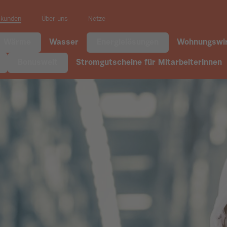
skunden
Über uns
Netze
Wärme
Wasser
Energielösungen
Wohnungswir
Bonuswelt
Stromgutscheine für MitarbeiterInnen