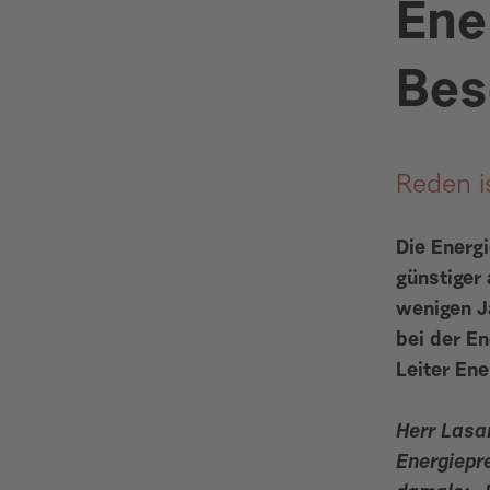
Ene
Bes
Reden i
Die Energ
günstiger 
wenigen J
bei der E
Leiter En
Herr Lasar
Energiepr