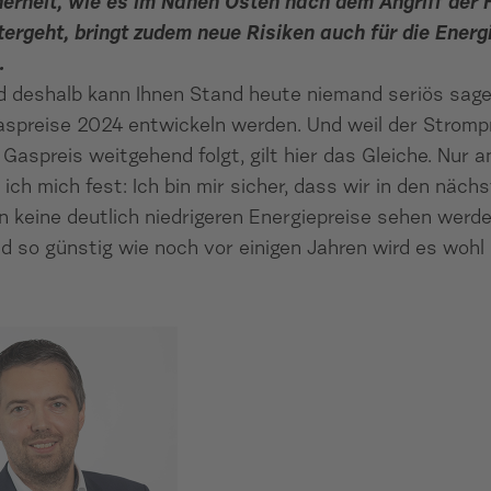
herheit, wie es im Nahen Osten nach dem Angriff der
tergeht, bringt zudem neue Risiken auch für die Ener
…
d deshalb kann Ihnen Stand heute niemand seriös sage
aspreise 2024 entwickeln werden. Und weil der Strompr
Gaspreis weitgehend folgt, gilt hier das Gleiche. Nur 
 ich mich fest: Ich bin mir sicher, dass wir in den nächs
n keine deutlich niedrigeren Energiepreise sehen werde
d so günstig wie noch vor einigen Jahren wird es wohl