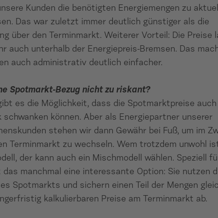
unsere Kunden die benötigten Energiemengen zu aktuel
en. Das war zuletzt immer deutlich günstiger als die
g über den Terminmarkt. Weiterer Vorteil: Die Preise l
hr auch unterhalb der Energiepreis-Bremsen. Das mach
en auch administrativ deutlich einfacher.
ine Spotmarkt-Bezug nicht zu riskant?
gibt es die Möglichkeit, dass die Spotmarktpreise auc
k schwanken können. Aber als Energiepartner unserer
enskunden stehen wir dann Gewähr bei Fuß, um im Zw
den Terminmarkt zu wechseln. Wem trotzdem unwohl ist
ell, der kann auch ein Mischmodell wählen. Speziell fü
 das manchmal eine interessante Option: Sie nutzen d
s Spotmarkts und sichern einen Teil der Mengen gleic
ängerfristig kalkulierbaren Preise am Terminmarkt ab.