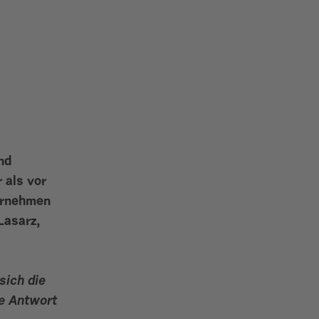
nd
 als vor
ernehmen
Lasarz,
sich die
re Antwort