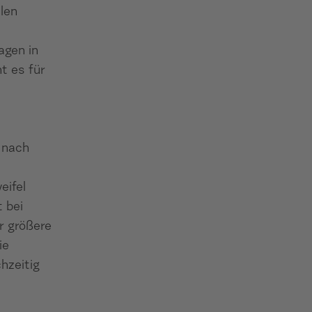
len
agen in
t es für
h nach
eifel
 bei
r größere
ie
hzeitig