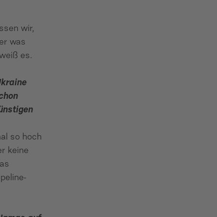
ssen wir,
ber was
 weiß es.
Ukraine
schon
ünstigen
mal so hoch
er keine
das
peline-