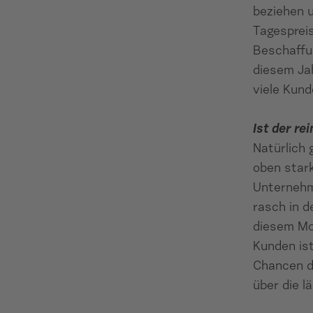
beziehen 
Tagespreis
Beschaffun
diesem Ja
viele Kund
Ist der re
Natürlich 
oben star
Unternehm
rasch in 
diesem Mod
Kunden ist
Chancen de
über die l