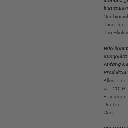
damals: „
beantwort
Nur hinsic
dass die 
den Blick 
Wie kommt
ausgelöst
Anfang No
Produktion
Alles rich
wie 2019. 
Engpässe 
Deutschlan
Gas.