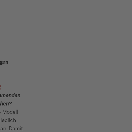
egen
g
ommenden
ehen?
e Modell
iedlich
 an. Damit