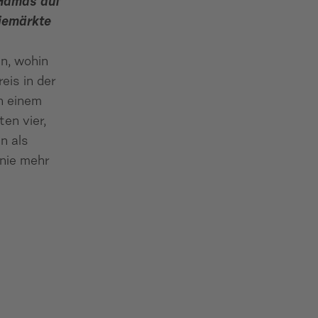
 Hamas auf
giemärkte
n, wohin
eis in der
an einem
ten vier,
n als
 nie mehr