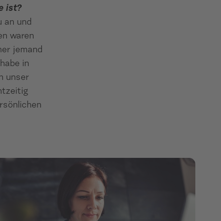
e ist?
u an und
en waren
mmer jemand
 habe in
h unser
tzeitig
rsönlichen