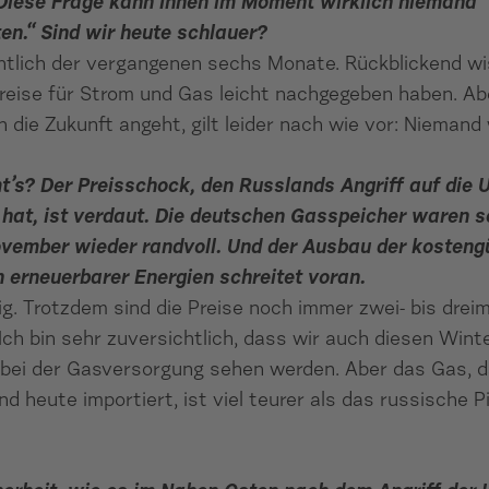
Diese Frage kann Ihnen im Moment wirklich niemand
en.“ Sind wir heute schlauer?
htlich der vergangenen sechs Monate. Rückblickend wi
Preise für Strom und Gas leicht nachgegeben haben. A
in die Zukunft angeht, gilt leider nach wie vor: Niemand
’s? Der Preisschock, den Russlands Angriff auf die 
 hat, ist verdaut. Die deutschen Gasspeicher waren 
vember wieder randvoll. Und der Ausbau der kosteng
 erneuerbarer Energien schreitet voran.
tig. Trotzdem sind die Preise noch immer zwei- bis drei
Ich bin sehr zuversichtlich, dass wir auch diesen Wint
bei der Gasversorgung sehen werden. Aber das Gas, 
d heute importiert, ist viel teurer als das russische Pi