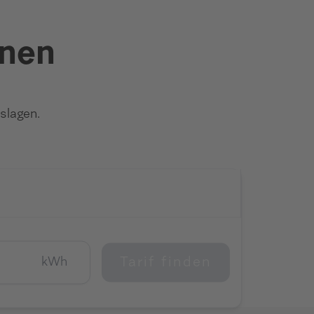
hnen
slagen.
Tarif finden
kWh