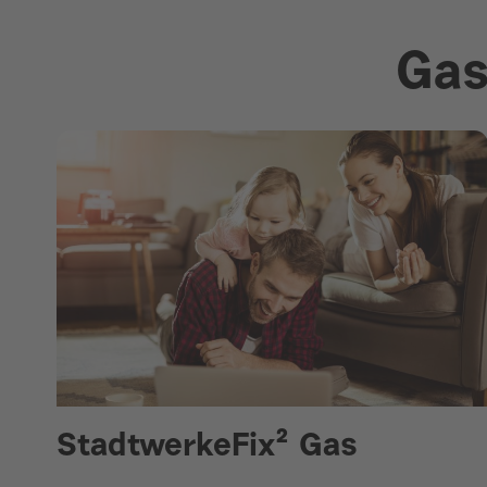
Gas
StadtwerkeFix² Gas