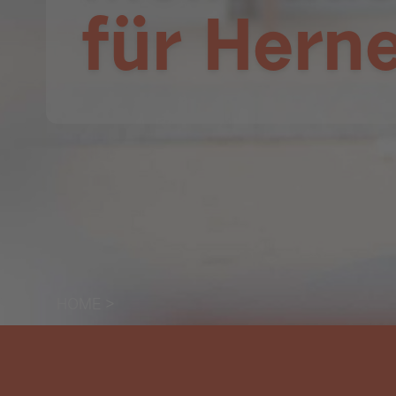
für Hern
HOME
>