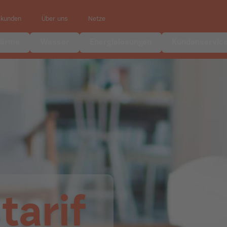
skunden
Über uns
Netze
ärme
Wasser
Energielösungen
Kundenservic
tarif