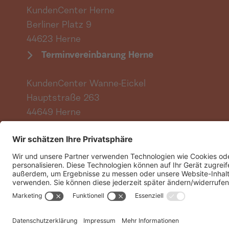
KundenCenter Herne
Berliner Platz 9
44623 Herne
Terminvereinbarung Herne
KundenCenter Wanne-Eickel
Hauptstraße 263
44649 Herne
Terminvereinbarung Wanne-Eickel
Vertrag hier kündigen