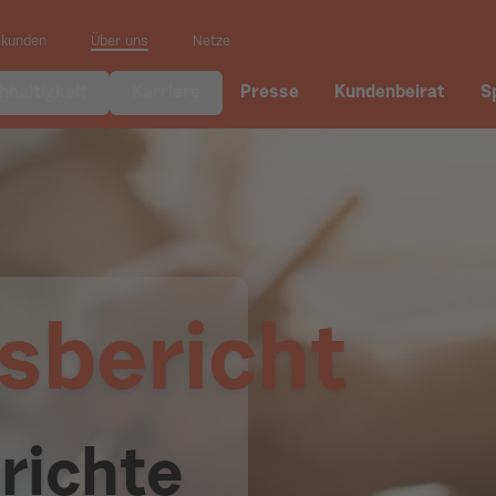
skunden
Über uns
Netze
hhaltigkeit
Karriere
Presse
Kundenbeirat
S
sbericht
richte