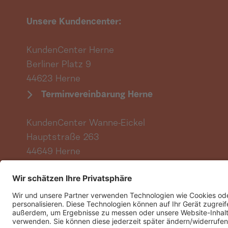
Unsere Kundencenter:
KundenCenter Herne
Berliner Platz 9
44623 Herne
Terminvereinbarung Herne
KundenCenter Wanne-Eickel
Hauptstraße 263
44649 Herne
Terminvereinbarung Wanne-Eickel
Vertrag hier kündigen