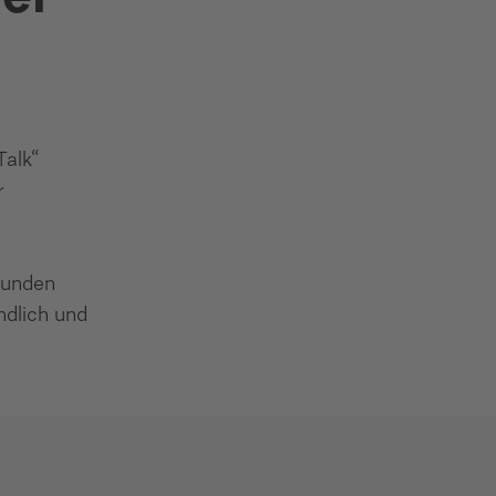
Talk“
r
Kunden
dlich und