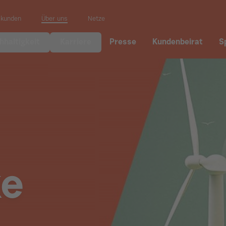
skunden
Über uns
Netze
hhaltigkeit
Karriere
Presse
Kundenbeirat
S
ke