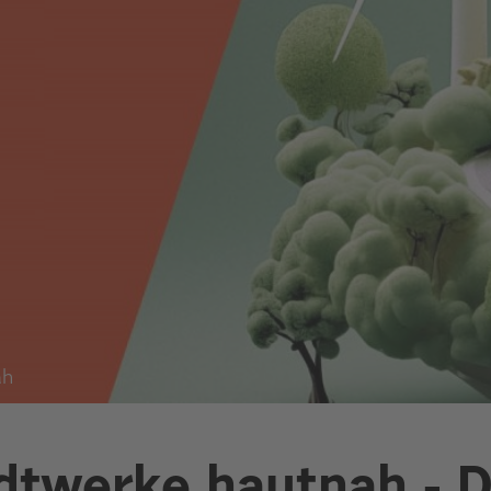
ah
dtwerke hautnah - D