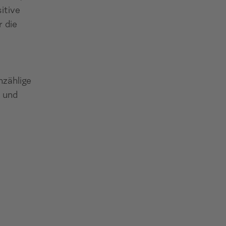
itive
r die
nzählige
 und