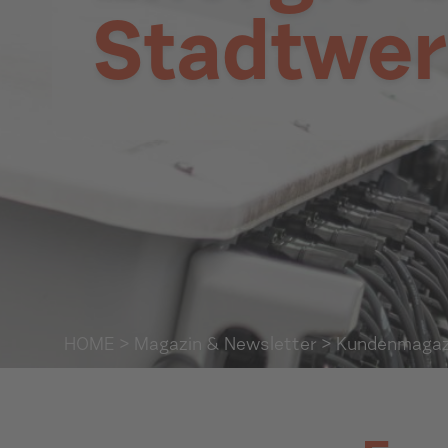
Stadtwer
HOME
>
Magazin & Newsletter
> Kundenmagaz