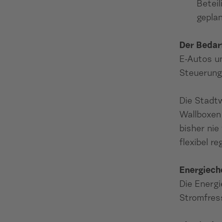
Betei
gepla
Der Bedar
E-Autos u
Steuerung
Die Stadt
Wallboxen
bisher nie
flexibel re
Energiech
Die Energi
Stromfress