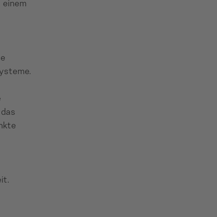
t einem
te
systeme.
e
 das
unkte
it.