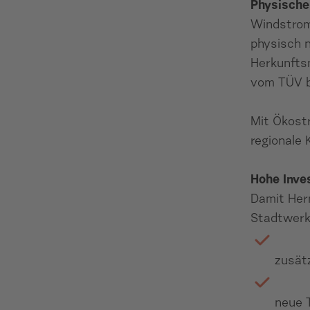
Physische
Windstrom
physisch 
Herkunfts
vom TÜV b
Mit Ökostr
regionale 
Hohe Inves
Damit Hern
Stadtwerke
zusätz
neue 