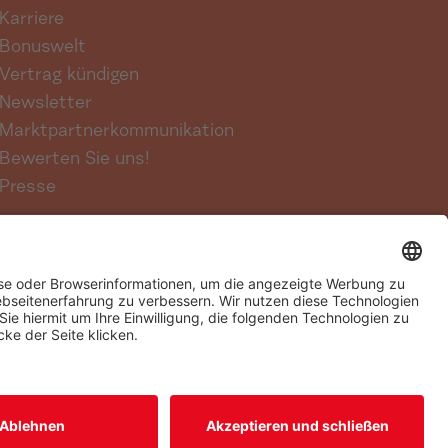
Karriere
Bonuswelt
Vertrag kündigen
Newsletter
Marktpartnerkommunikation
Bewerten Sie uns!
Presse
Streitbeilegung
Sitemap
Barrierefreiheit