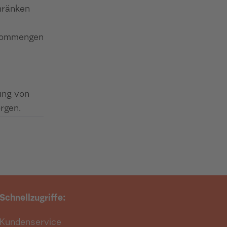
hränken
trommengen
ung von
rgen.
Schnellzugriffe:
Kundenservice