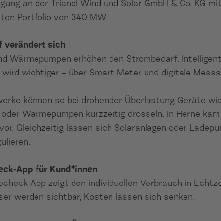
ligung an der Trianel Wind und Solar GmbH & Co. KG mi
nten Portfolio von 340 MW
f verändert sich
nd Wärmepumpen erhöhen den Strombedarf. Intelligen
 wird wichtiger – über Smart Meter und digitale Mess
werke können so bei drohender Überlastung Geräte wi
 oder Wärmepumpen kurzzeitig drosseln. In Herne kam
 vor. Gleichzeitig lassen sich Solaranlagen oder Ladep
gulieren.
eck-App für Kund*innen
echeck-App zeigt den individuellen Verbrauch in Echtze
er werden sichtbar, Kosten lassen sich senken.