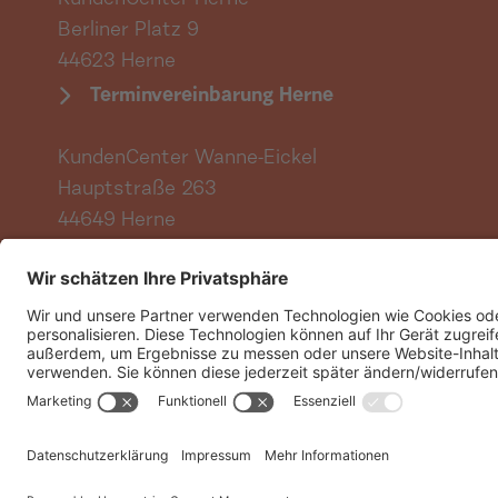
KundenCenter Herne
Berliner Platz 9
44623 Herne
Terminvereinbarung Herne
KundenCenter Wanne-Eickel
Hauptstraße 263
44649 Herne
Terminvereinbarung Wanne-Eickel
Vertrag hier kündigen
Impressum
Datenschutz- und Nutzungsbe