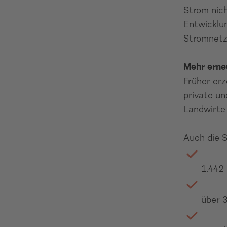
Strom nich
Entwicklun
Stromnetz
Mehr erne
Früher er
private u
Landwirte 
Auch die 
1.442
über 