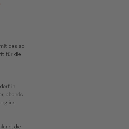
–
amit das so
t für die
dorf in
her, abends
ung ins
land, die