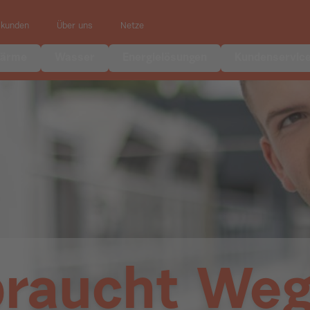
skunden
Über uns
Netze
ärme
Wasser
Energielösungen
Kundenservic
braucht Weg