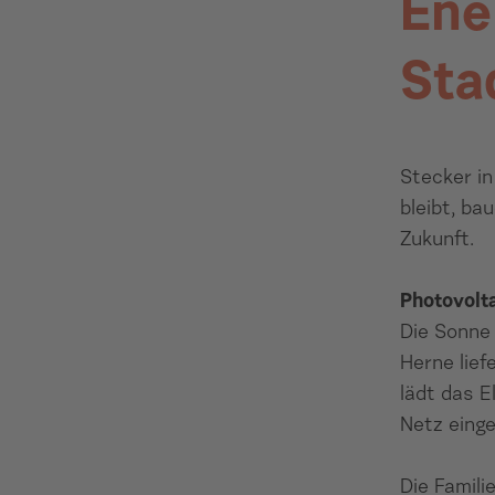
Ene
Sta
Stecker in
bleibt, ba
Zukunft.
Photovolt
Die Sonne 
Herne lief
lädt das E
Netz einge
Die Famili