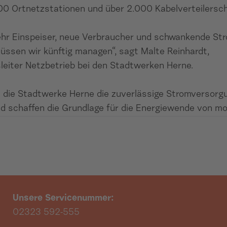
00 Ortnetzstationen und über 2.000 Kabelverteilersc
hr Einspeiser, neue Verbraucher und schwankende S
müssen wir künftig managen“, sagt Malte Reinhardt,
leiter Netzbetrieb bei den Stadtwerken Herne.
n die Stadtwerke Herne die zuverlässige Stromversorg
d schaffen die Grundlage für die Energiewende von mo
Unsere Servicenummer:
02323 592-555