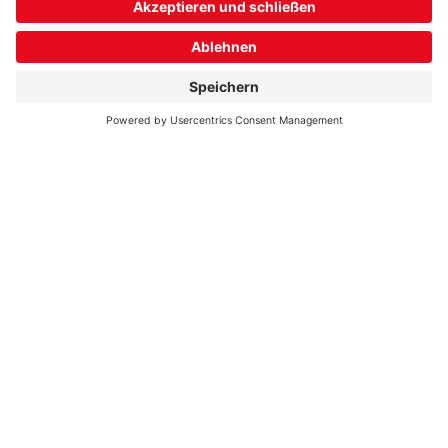
Zum Kontaktformular
Datenschutz
Einstellungen verwalten
Vertrag widerrufen
Folgen Sie uns:
Schnellzugriffe:
Kundenservice
Karriere
Bonuswelt