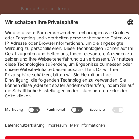
KundenCenter Herne
Berliner Platz 9
44623 Herne
Terminvereinbarung Herne
KundenCenter Wanne-Eickel
Hauptstraße 263
44649 Herne
Terminvereinbarung Wanne-Eickel
Vertrag hier kündigen
Unsere Servicenummer:
02323 592-555
(Mo - Fr 7.30 Uhr – 20.00 Uhr; Sa 9.00 Uhr
– 13.00
Uhr)